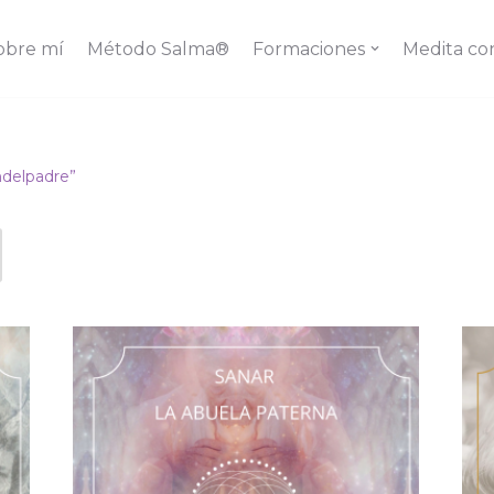
obre mí
Método Salma®
Formaciones
Medita co
ndelpadre”