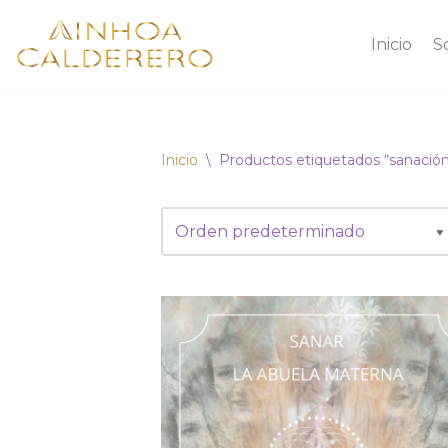
Inicio
S
Saltar
al
contenido
Inicio
\
Productos etiquetados “sanació