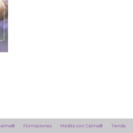
Salma®
Formaciones
Medita con Calma®
Tienda