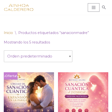
Saltar
al
contenido
Inicio
\
Productos etiquetados “sanacionmadre”
Mostrando los 5 resultados
¡Oferta!