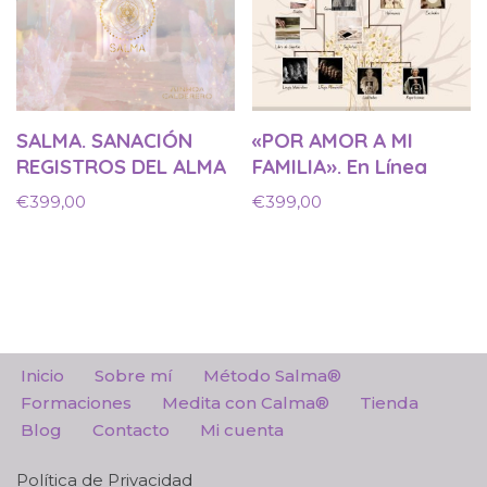
SALMA. SANACIÓN
«POR AMOR A MI
REGISTROS DEL ALMA
FAMILIA». En Línea
€
399,00
€
399,00
Inicio
Sobre mí
Método Salma®
Formaciones
Medita con Calma®
Tienda
Blog
Contacto
Mi cuenta
Política de Privacidad