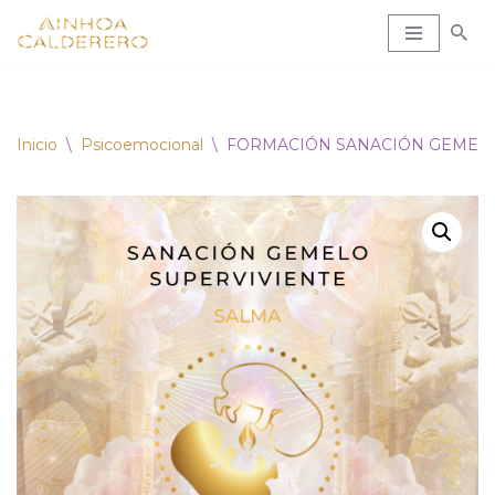
Saltar
al
contenido
Inicio
\
Psicoemocional
\
FORMACIÓN SANACIÓN GEMELO P