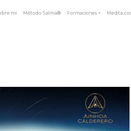
obre mí
Método Salma®
Formaciones
Medita co