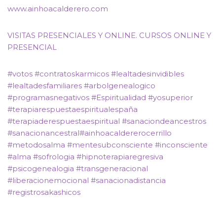
www.ainhoacalderero.com
VISITAS PRESENCIALES Y ONLINE. CURSOS ONLINE Y
PRESENCIAL
#votos #contratoskarmicos #lealtadesinvidibles
#lealtadesfamiliares #arbolgenealogico
#programasnegativos #Espiritualidad #yosuperior
#terapiarespuestaespiritualespaña
#terapiaderespuestaespiritual #sanaciondeancestros
#sanacionancestral#ainhoacaldererocerrillo
#metodosalma #mentesubconsciente #inconsciente
#alma #sofrologia #hipnoterapiaregresiva
#psicogenealogia #transgeneracional
#liberacionemocional #sanacionadistancia
#registrosakashicos