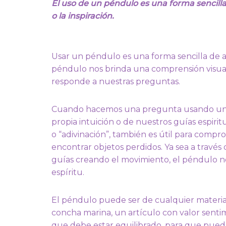
El uso de un péndulo es una forma sencilla
o la inspiración.
Usar un péndulo es una forma sencilla de acl
péndulo nos brinda una comprensión visual 
responde a nuestras preguntas.
Cuando hacemos una pregunta usando un p
propia intuición o de nuestros guías espirit
o “adivinación”, también es útil para compr
encontrar objetos perdidos. Ya sea a través
guías creando el movimiento, el péndulo n
espíritu.
El péndulo puede ser de cualquier material
concha marina, un artículo con valor senti
que debe estar equilibrado, para que pued