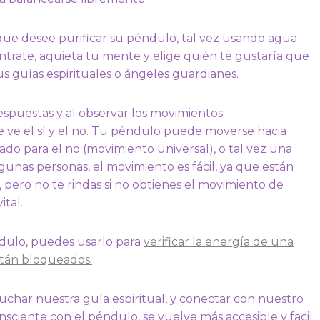
 que desee purificar su péndulo, tal vez usando agua
ntrate, aquieta tu mente y elige quién te gustaría que
s guías espirituales o ángeles guardianes.
espuestas y al observar los movimientos
ve el sí y el no. Tu péndulo puede moverse hacia
 lado para el no (movimiento universal), o tal vez una
gunas personas, el movimiento es fácil, ya que están
, pero no te rindas si no obtienes el movimiento de
ital.
ndulo, puedes usarlo para
verificar la energía de una
están bloqueados.
char nuestra guía espiritual, y conectar con nuestro
onsciente con el péndulo, se vuelve más accesible y facil