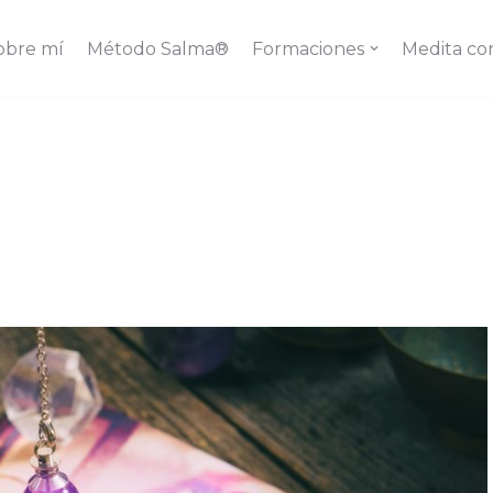
obre mí
Método Salma®
Formaciones
Medita co